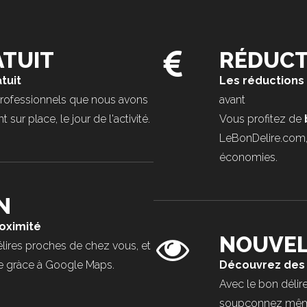
TUIT
RÉDUCT
tuit
Les réductions
professionnels que nous avons
avant
sur place, le jour de l'activité.
Vous profitez de
LeBonDelire.com,
économies.
N
roximité
NOUVEL
lires proches de chez vous, et
aire gràce à Google Maps.
Découvrez des 
Avec le bon délire
soupçonnez même