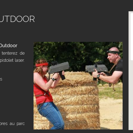
OUTDOOR
n Outdoor
 tenterez de
stolet laser.
ns
bres au parc