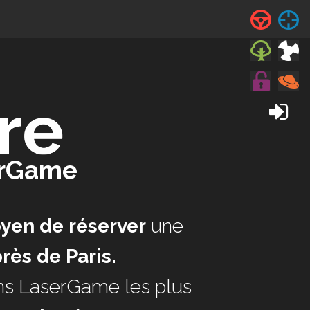
erGame
oyen de réserver
une
rès de Paris.
ns LaserGame les plus