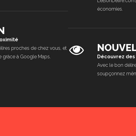
LeBonDelire.com,
économies.
N
roximité
NOUVEL
lires proches de chez vous, et
aire gràce à Google Maps.
Découvrez des 
Avec le bon délire
soupçonnez même