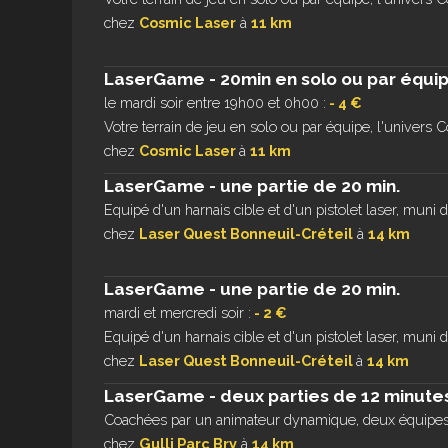
chez
Cosmic Laser
à
11 km
LaserGame - 20min en solo ou par équi
le mardi soir entre 19h00 et 0h00 :
- 4 €
Votre terrain de jeu en solo ou par équipe, l'univers C
chez
Cosmic Laser
à
11 km
LaserGame - une partie de 20 min.
Equipé d'un harnais cible et d'un pistolet laser, muni de
chez
Laser Quest Bonneuil-Créteil
à
14 km
LaserGame - une partie de 20 min.
mardi et mercredi soir :
- 2 €
Equipé d'un harnais cible et d'un pistolet laser, muni de
chez
Laser Quest Bonneuil-Créteil
à
14 km
LaserGame - deux parties de 12 minute
Coachées par un animateur dynamique, deux équipes
chez
Gulli Parc Bry
à
14 km