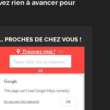
vez rien à avancer pour
... PROCHES DE CHEZ VOUS !
Trouvez-moi !
OU
OK
This page can't load Google Maps correctly.
OK
Do you own this website?