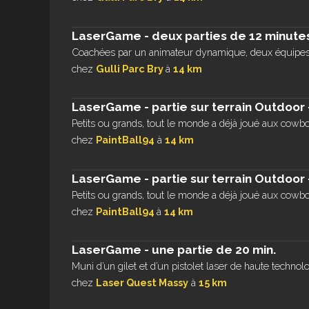
LaserGame - deux parties de 12 minute
Coachées par un animateur dynamique, deux équipes
chez
Gulli Parc Bry
à
14 km
LaserGame - partie sur terrain Outdoor -
Petits ou grands, tout le monde a déjà joué aux cowboy
chez
PaintBall94
à
14 km
LaserGame - partie sur terrain Outdoor -
Petits ou grands, tout le monde a déjà joué aux cowboy
chez
PaintBall94
à
14 km
LaserGame - une partie de 20 min.
Muni d’un gilet et d’un pistolet laser de haute technolog
chez
Laser Quest Massy
à
15 km