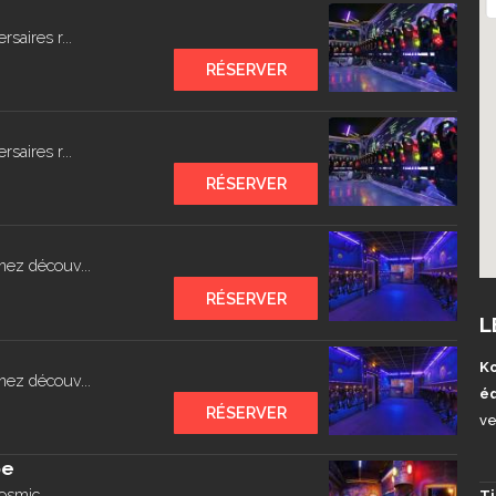
saires r...
RÉSERVER
saires r...
RÉSERVER
nez découv...
RÉSERVER
L
Ko
nez découv...
éq
RÉSERVER
ve
pe
osmic...
Ti