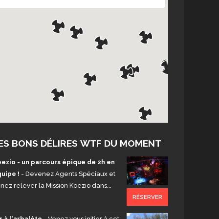
ES BONS DÉLIRES WTF DU MOMENT
ezio - un parcours épique de 2h en
uipe !
- Devenez Agents Spéciaux et
nez relever la Mission Koezio dans...
RÉSERVER
r à l'arbalète
- Venez vous initier à cet