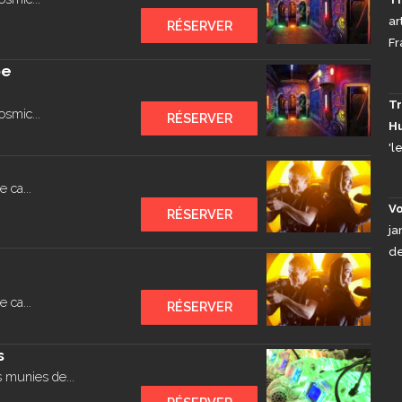
ar
RÉSERVER
pe
Tr
osmic...
RÉSERVER
H
'l
 ca...
Vo
RÉSERVER
ja
de
 ca...
RÉSERVER
s
 munies de...