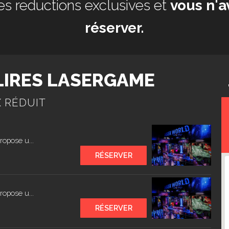
es reductions exclusives et
vous n'a
réserver.
LIRES LASERGAME
X RÉDUIT
ropose u...
RÉSERVER
ropose u...
RÉSERVER