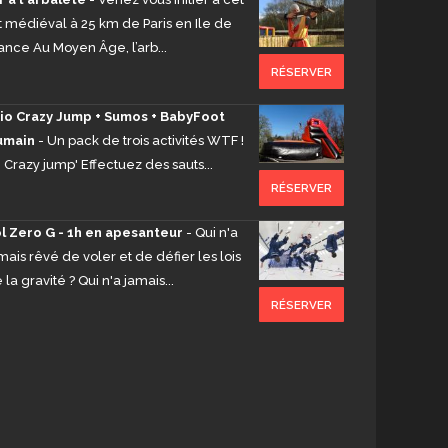
t médiéval à 25 km de Paris en Ile de
France Au Moyen Âge, l’arb...
RÉSERVER
io Crazy Jump + Sumos + BabyFoot
umain
- Un pack de trois activités WTF !
e Crazy jump' Effectuez des sauts...
RÉSERVER
l Zero G - 1h en apesanteur
- Qui n'a
mais rêvé de voler et de défier les lois
 la gravité ? Qui n'a jamais...
RÉSERVER