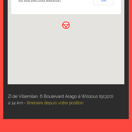
OK
Do you own this website?
ZI de Villemilan, 6 Boulevard Arago à Wissous (91320)
à 14 km
-
itinéraire depuis votre position