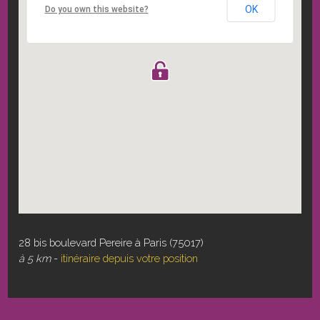
OK
Do you own this website?
28 bis boulevard Pereire à Paris (75017)
à 5 km
-
itinéraire depuis votre position