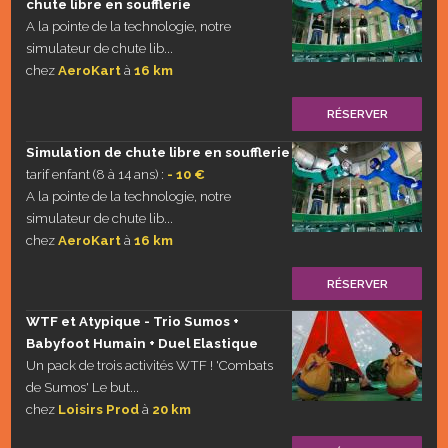
chute libre en soufflerie
A la pointe de la technologie, notre
simulateur de chute lib...
chez
AeroKart
à
16 km
RÉSERVER
Simulation de chute libre en soufflerie
tarif enfant (8 à 14 ans) :
- 10 €
A la pointe de la technologie, notre
simulateur de chute lib...
chez
AeroKart
à
16 km
RÉSERVER
WTF et Atypique - Trio Sumos +
Babyfoot Humain + Duel Elastique
Un pack de trois activités WTF ! 'Combats
de Sumos' Le but...
chez
Loisirs Prod
à
20 km