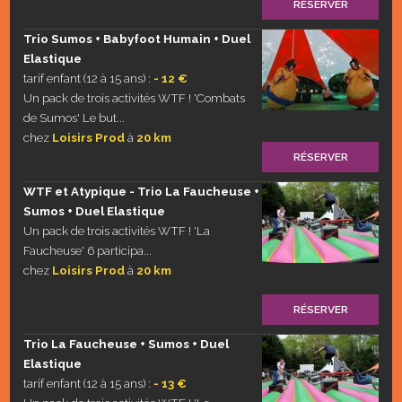
RÉSERVER
Trio Sumos + Babyfoot Humain + Duel
Elastique
tarif enfant (12 à 15 ans) :
- 12 €
Un pack de trois activités WTF ! 'Combats
de Sumos' Le but...
chez
Loisirs Prod
à
20 km
RÉSERVER
WTF et Atypique - Trio La Faucheuse +
Sumos + Duel Elastique
Un pack de trois activités WTF ! 'La
Faucheuse' 6 participa...
chez
Loisirs Prod
à
20 km
RÉSERVER
Trio La Faucheuse + Sumos + Duel
Elastique
tarif enfant (12 à 15 ans) :
- 13 €