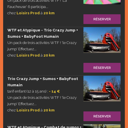
Un pack de trois activités WTF ! 'La
Faucheuse' 6 participa...
chez
Loisirs Prod
à
20 km
RÉSERVER
WTF et Atypique - Trio Crazy Jump +
Sumos + BabyFoot Humain
Un pack de trois activités WTF ! 'le Crazy
jump' Effectuez...
chez
Loisirs Prod
à
20 km
RÉSERVER
Trio Crazy Jump + Sumos + BabyFoot
Humain
tarif enfant (12 à 15 ans) :
- 14 €
Un pack de trois activités WTF ! 'le Crazy
jump' Effectuez...
chez
Loisirs Prod
à
20 km
RÉSERVER
WTF et Atypique - Combat de sumos +