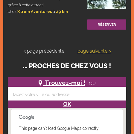
grâce à cette attracti...
chez
Xtrem Aventures
à
29 km
RÉSERVER
< page précédente
page suivante >
... PROCHES DE CHEZ VOUS !
Trouvez-moi !
OU
OK
This page can't load Google Maps correctly.